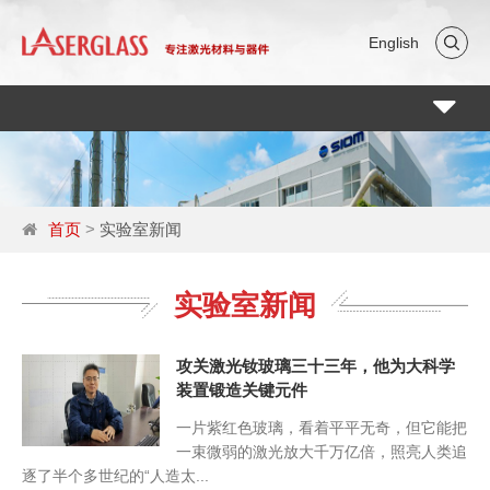
English
Toggle
navigati
首页
>
实验室新闻
实验室新闻
攻关激光钕玻璃三十三年，他为大科学
装置锻造关键元件
一片紫红色玻璃，看着平平无奇，但它能把
一束微弱的激光放大千万亿倍，照亮人类追
逐了半个多世纪的“人造太...